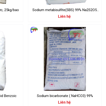
ức, 25kg/bao
Sodium metabisulfite(SBS) 99% Na2S2O5,
25kg/Bao
Liên hệ
enzoic C6H5COOH, Acid Benzoic
Sodium bicarbonate ( NaHCO3) 99%
Liên hệ