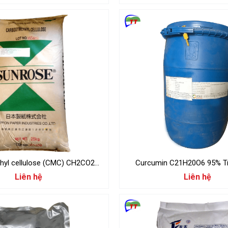
hyl cellulose (CMC) CH2CO2H
Curcumin C21H20O6 95% T
ngọt
Liên hệ
Liên hệ