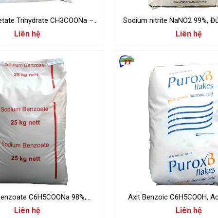
tate Trihydrate CH3COONa –
Sodium nitrite NaNO2 99%, Đ
25kg/Bao
Liên hệ
Liên hệ
benzoate C6H5COONa 98%,
Axit B
25kg/Bao
Liên hệ
Liên hệ