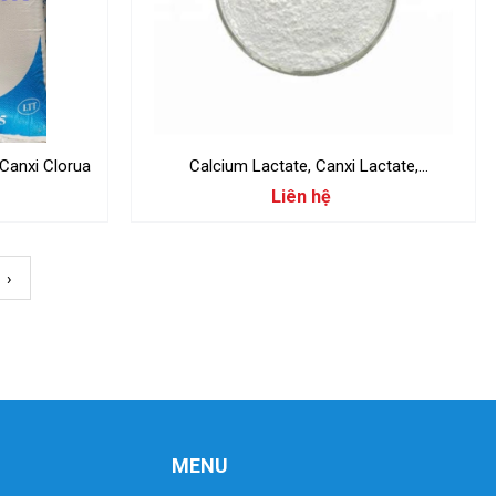
Canxi Clorua
Calcium Lactate, Canxi Lactate,
C6H10CaO6
Liên hệ
›
MENU