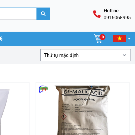
Hotline
0916068995
0
HỆ