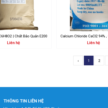
 C6H8O2 | Chất Bảo Quản E200
Calcium Chloride CaCl2 94% , 
Liên hệ
Liên hệ
‹
1
2
THÔNG TIN LIÊN HỆ