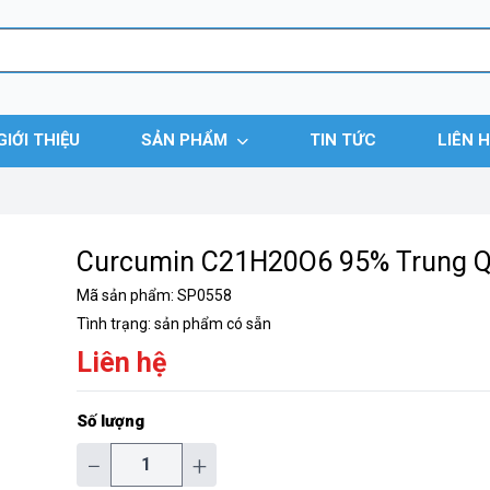
GIỚI THIỆU
SẢN PHẨM
TIN TỨC
LIÊN 
Curcumin C21H20O6 95% Trung 
Mã sản phẩm:
SP0558
Tình trạng:
sản phẩm có sẵn
Liên hệ
Số lượng
−
+