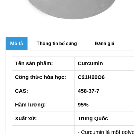
Mô tả
Thông tin bổ sung
Đánh giá
Tên sản phẩm:
Curcumin
Công thức hóa học:
C21H20O6
CAS:
458-37-7
Hàm lượng:
95%
Xuất xứ:
Trung Quốc
- Curcumin là một poly