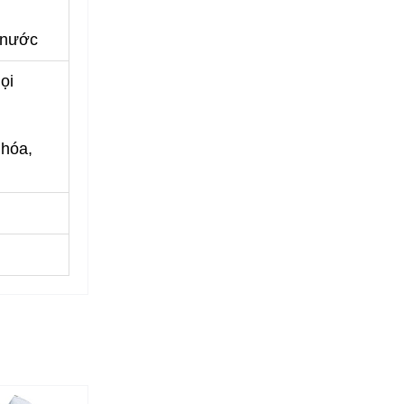
g nước
ọi
 hóa,