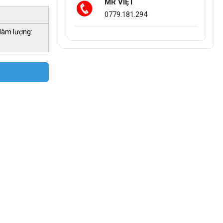
MR VIỆT
0779.181.294
Hàm lượng: