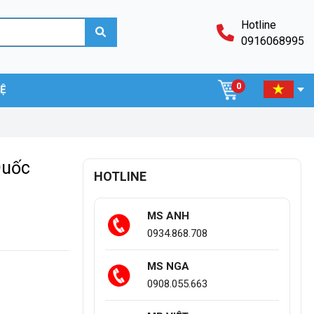
Hotline
0916068995
0
HỆ
Quốc
HOTLINE
MS ANH
0934.868.708
MS NGA
0908.055.663