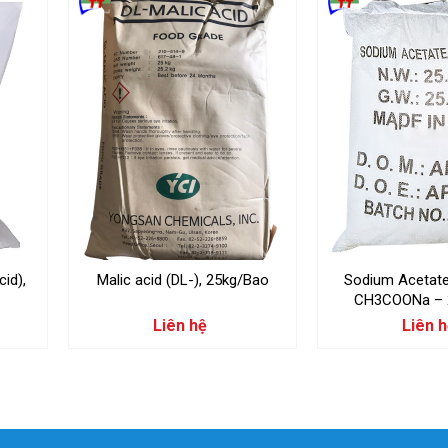
id),
Malic acid (DL-), 25kg/Bao
Sodium Acetate
Liên hệ
Liên 