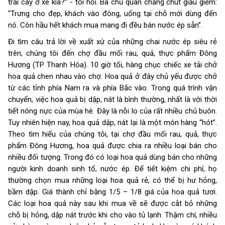
trái cây ở xe kia?” - tôi hỏi. Bà chủ quán chẳng chút giấu giếm:
“Trưng cho đẹp, khách vào đông, uống tại chỗ mới dùng đến
nó. Còn hầu hết khách mua mang đi đều bán nước ép sẵn”.
Đi tìm câu trả lời về xuất xứ của những chai nước ép siêu rẻ
trên, chúng tôi đến chợ đầu mối rau, quả, thực phẩm Đông
Hương (TP Thanh Hóa). 10 giờ tối, hàng chục chiếc xe tải chở
hoa quả chen nhau vào chợ. Hoa quả ở đây chủ yếu được chở
từ các tỉnh phía Nam ra và phía Bắc vào. Trong quá trình vận
chuyển, việc hoa quả bị dập, nát là bình thường, nhất là với thời
tiết nóng nực của mùa hè. Đây là nỗi lo của rất nhiều chủ buôn.
Tuy nhiên hiện nay, hoa quả dập, nát lại là một món hàng “hót”.
Theo tìm hiểu của chúng tôi, tại chợ đầu mối rau, quả, thực
phẩm Đông Hương, hoa quả được chia ra nhiều loại bán cho
nhiều đối tượng. Trong đó có loại hoa quả dùng bán cho những
người kinh doanh sinh tố, nước ép. Để tiết kiệm chi phí, họ
thường chọn mua những loại hoa quả rẻ, có thể bị hư hỏng,
bầm dập. Giá thành chỉ bằng 1/5 – 1/8 giá của hoa quả tươi.
Các loại hoa quả này sau khi mua về sẽ được cắt bỏ những
chỗ bị hỏng, dập nát trước khi cho vào tủ lạnh. Thậm chí, nhiều