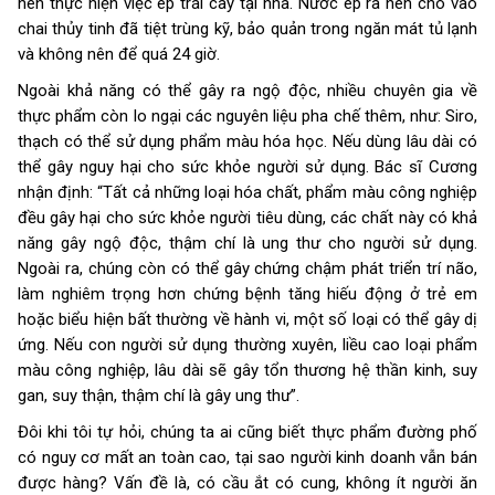
nên thực hiện việc ép trái cây tại nhà. Nước ép ra nên cho vào
chai thủy tinh đã tiệt trùng kỹ, bảo quản trong ngăn mát tủ lạnh
và không nên để quá 24 giờ.
Ngoài khả năng có thể gây ra ngộ độc, nhiều chuyên gia về
thực phẩm còn lo ngại các nguyên liệu pha chế thêm, như: Siro,
thạch có thể sử dụng phẩm màu hóa học. Nếu dùng lâu dài có
thể gây nguy hại cho sức khỏe người sử dụng. Bác sĩ Cương
nhận định: “Tất cả những loại hóa chất, phẩm màu công nghiệp
đều gây hại cho sức khỏe người tiêu dùng, các chất này có khả
năng gây ngộ độc, thậm chí là ung thư cho người sử dụng.
Ngoài ra, chúng còn có thể gây chứng chậm phát triển trí não,
làm nghiêm trọng hơn chứng bệnh tăng hiếu động ở trẻ em
hoặc biểu hiện bất thường về hành vi, một số loại có thể gây dị
ứng. Nếu con người sử dụng thường xuyên, liều cao loại phẩm
màu công nghiệp, lâu dài sẽ gây tổn thương hệ thần kinh, suy
gan, suy thận, thậm chí là gây ung thư”.
Đôi khi tôi tự hỏi, chúng ta ai cũng biết thực phẩm đường phố
có nguy cơ mất an toàn cao, tại sao người kinh doanh vẫn bán
được hàng? Vấn đề là, có cầu ắt có cung, không ít người ăn