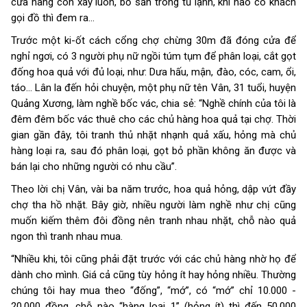
cửa hàng còn xay luôn, bỏ sẵn trong tủ lạnh, khi nào có khách
gọi đồ thì đem ra...
Trước một ki-ốt cách cổng chợ chừng 30m đã đóng cửa để
nghỉ ngơi, có 3 người phụ nữ ngồi túm tụm để phân loại, cắt gọt
đống hoa quả với đủ loại, như: Dưa hấu, mận, đào, cóc, cam, ổi,
táo... Lân la đến hỏi chuyện, một phụ nữ tên Vân, 31 tuổi, huyện
Quảng Xương, làm nghề bốc vác, chia sẻ: “Nghề chính của tôi là
đêm đêm bốc vác thuê cho các chủ hàng hoa quả tại chợ. Thời
gian gần đây, tôi tranh thủ nhặt nhạnh quả xấu, hỏng mà chủ
hàng loại ra, sau đó phân loại, gọt bỏ phần không ăn được và
bán lại cho những người có nhu cầu”.
Theo lời chị Vân, vài ba năm trước, hoa quả hỏng, dập vứt đầy
chợ tha hồ nhặt. Bây giờ, nhiều người làm nghề như chị cũng
muốn kiếm thêm đôi đồng nên tranh nhau nhặt, chỗ nào quả
ngon thì tranh nhau mua.
“Nhiều khi, tôi cũng phải đặt trước với các chủ hàng nhờ họ để
dành cho mình. Giá cả cũng tùy hỏng ít hay hỏng nhiều. Thường
chúng tôi hay mua theo “đống”, “mớ”, có “mớ” chỉ 10.000 -
20.000 đồng, chỗ nào “hàng loại 1” (hỏng ít) thì đến 50.000