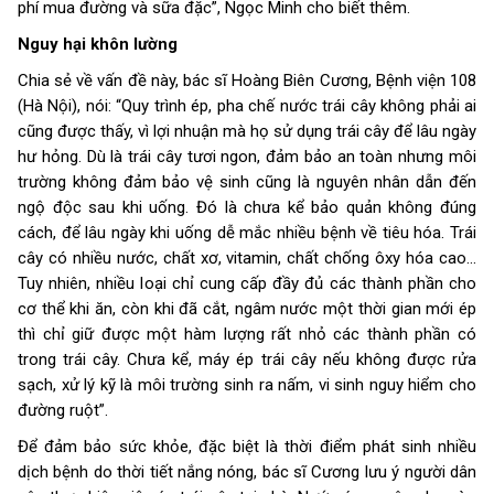
phí mua đường và sữa đặc”, Ngọc Minh cho biết thêm.
Nguy hại khôn lường
Chia sẻ về vấn đề này, bác sĩ Hoàng Biên Cương, Bệnh viện 108
(Hà Nội), nói: “Quy trình ép, pha chế nước trái cây không phải ai
cũng được thấy, vì lợi nhuận mà họ sử dụng trái cây để lâu ngày
hư hỏng. Dù là trái cây tươi ngon, đảm bảo an toàn nhưng môi
trường không đảm bảo vệ sinh cũng là nguyên nhân dẫn đến
ngộ độc sau khi uống. Đó là chưa kể bảo quản không đúng
cách, để lâu ngày khi uống dễ mắc nhiều bệnh về tiêu hóa. Trái
cây có nhiều nước, chất xơ, vitamin, chất chống ôxy hóa cao...
Tuy nhiên, nhiều loại chỉ cung cấp đầy đủ các thành phần cho
cơ thể khi ăn, còn khi đã cắt, ngâm nước một thời gian mới ép
thì chỉ giữ được một hàm lượng rất nhỏ các thành phần có
trong trái cây. Chưa kể, máy ép trái cây nếu không được rửa
sạch, xử lý kỹ là môi trường sinh ra nấm, vi sinh nguy hiểm cho
đường ruột”.
Để đảm bảo sức khỏe, đặc biệt là thời điểm phát sinh nhiều
dịch bệnh do thời tiết nắng nóng, bác sĩ Cương lưu ý người dân