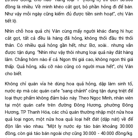
đồng là nhiều. Về mình khéo cắt gọt, bỏ phần hỏng đi để bán.
Như vậy mỗi ngày cũng kiếm đủ được tiền sinh hoạt”, chị Vân
tiết lộ.
Nhìn chỗ hoa quả chị Vân cùng mấy người khác đang hì hục
cắt gọt, tất cả đều là hàng đã hỏng, không thối đầu thì thối
thân. Có nhiều quả hỏng gần hết, như: Bơ, xoài... nhưng vẫn
được tận dụng. “Nhìn như vậy thôi nhưng loại quả này đắt hàng
lắm. Chẳng hôm nào ế cả. Ngon thì giá cao, không ngon thì giá
thấp. Quả hỏng, xấu cỡ nào cũng có người mua hết”, chị Vân
cho biết.
Không chỉ quán vỉa hè dùng hoa quả hỏng, dập làm sinh tố,
nước ép mà các quán cafe “sang chảnh” cũng tận dụng triệt để
loại thực phẩm không đảm bảo này. Theo Ngọc Minh, nhân viên
tại một quán cafe trên đường Đông Hương, phường Đông
Hương, TP Thanh Hóa, các chủ quán thường nhập một nửa hoa
quả loại ngon, một nửa hoa quả loại hết đát (dập nát) về để
độn lẫn vào nhau. “Một ly nước ép táo bán khoảng 30.000
đồng, còn giá táo bán ngoài chợ cũng 30.000 - 40.000 đồng/kg.