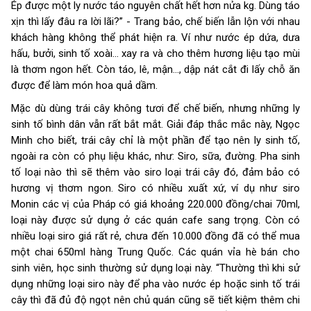
Ép được một ly nước táo nguyên chất hết hơn nửa kg. Dùng táo
xịn thì lấy đâu ra lời lãi?” - Trang bảo, chế biến lẫn lộn với nhau
khách hàng không thể phát hiện ra. Ví như nước ép dứa, dưa
hấu, bưởi, sinh tố xoài... xay ra và cho thêm hương liệu tạo mùi
là thơm ngon hết. Còn táo, lê, mận..., dập nát cắt đi lấy chỗ ăn
được để làm món hoa quả dầm.
Mặc dù dùng trái cây không tươi để chế biến, nhưng những ly
sinh tố bình dân vẫn rất bắt mắt. Giải đáp thắc mắc này, Ngọc
Minh cho biết, trái cây chỉ là một phần để tạo nên ly sinh tố,
ngoài ra còn có phụ liệu khác, như: Siro, sữa, đường. Pha sinh
tố loại nào thì sẽ thêm vào siro loại trái cây đó, đảm bảo có
hương vị thơm ngon. Siro có nhiều xuất xứ, ví dụ như siro
Monin các vị của Pháp có giá khoảng 220.000 đồng/chai 70ml,
loại này được sử dụng ở các quán cafe sang trọng. Còn có
nhiều loại siro giá rất rẻ, chưa đến 10.000 đồng đã có thể mua
một chai 650ml hàng Trung Quốc. Các quán vỉa hè bán cho
sinh viên, học sinh thường sử dụng loại này. “Thường thì khi sử
dụng những loại siro này để pha vào nước ép hoặc sinh tố trái
cây thì đã đủ độ ngọt nên chủ quán cũng sẽ tiết kiệm thêm chi