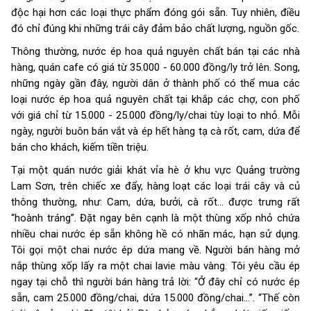
độc hại hơn các loại thực phẩm đóng gói sẵn. Tuy nhiên, điều
đó chỉ đúng khi những trái cây đảm bảo chất lượng, nguồn gốc.
Thông thường, nước ép hoa quả nguyên chất bán tại các nhà
hàng, quán cafe có giá từ 35.000 - 60.000 đồng/ly trở lên. Song,
những ngày gần đây, người dân ở thành phố có thể mua các
loại nước ép hoa quả nguyên chất tại khắp các chợ, con phố
với giá chỉ từ 15.000 - 25.000 đồng/ly/chai tùy loại to nhỏ. Mỗi
ngày, người buôn bán vắt và ép hết hàng tạ cà rốt, cam, dứa để
bán cho khách, kiếm tiền triệu.
Tại một quán nước giải khát vỉa hè ở khu vực Quảng trường
Lam Sơn, trên chiếc xe đẩy, hàng loạt các loại trái cây và củ
thông thường, như: Cam, dứa, bưởi, cà rốt... được trưng rất
“hoành tráng”. Đặt ngay bên cạnh là một thùng xốp nhỏ chứa
nhiều chai nước ép sẵn không hề có nhãn mác, hạn sử dụng.
Tôi gọi một chai nước ép dứa mang về. Người bán hàng mở
nắp thùng xốp lấy ra một chai lavie màu vàng. Tôi yêu cầu ép
ngay tại chỗ thì người bán hàng trả lời: “Ở đây chỉ có nước ép
sẵn, cam 25.000 đồng/chai, dứa 15.000 đồng/chai...”. “Thế còn