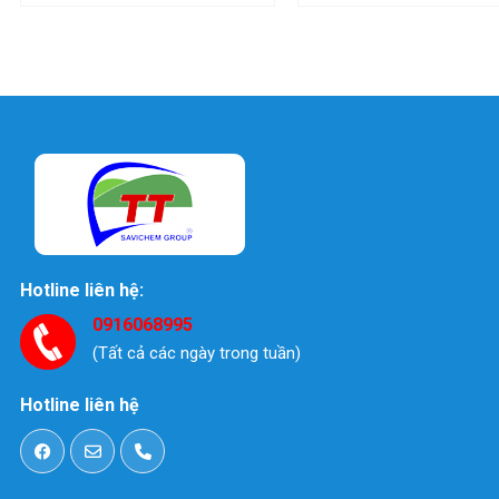
Hotline liên hệ:
0916068995
(Tất cả các ngày trong tuần)
Hotline liên hệ