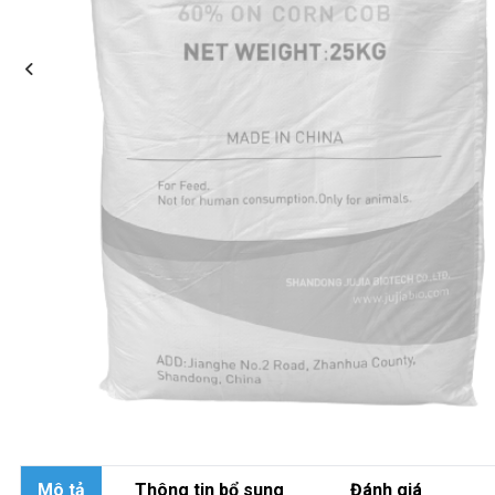
Mô tả
Thông tin bổ sung
Đánh giá