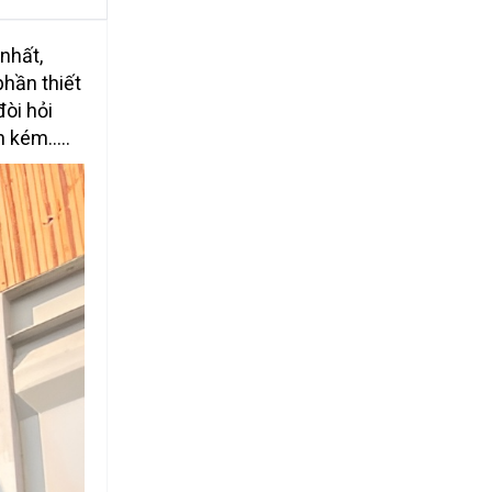
nhất,
phần thiết
òi hỏi
n kém…..