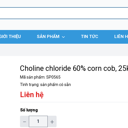
GIỚI THIỆU
SẢN PHẨM
TIN TỨC
LIÊN 
Choline chloride 60% corn cob, 2
Mã sản phẩm:
SP0565
Tình trạng:
sản phẩm có sẵn
Liên hệ
Số lượng
−
+