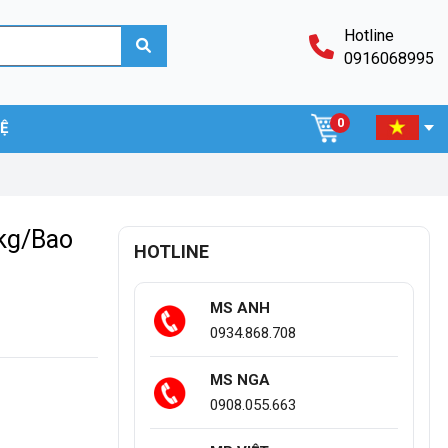
Hotline
0916068995
0
HỆ
5kg/Bao
HOTLINE
MS ANH
0934.868.708
MS NGA
0908.055.663