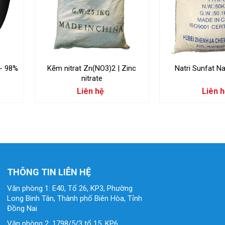
 - 98%
Kẽm nitrat Zn(NO3)2 | Zinc
Natri Sunfat 
nitrate
Liên hệ
Liên 
THÔNG TIN LIÊN HỆ
Văn phòng 1: E40, Tổ 26, KP3, Phường
Long Binh Tân, Thành phố Biên Hòa, Tỉnh
Đồng Nai
Văn phòng 2: 1798/5/3 tổ 15, KP6,