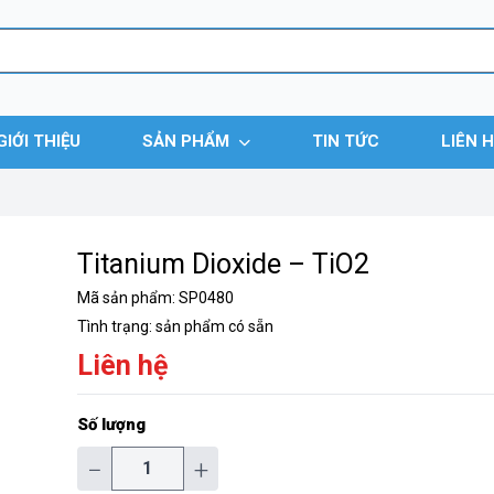
GIỚI THIỆU
SẢN PHẨM
TIN TỨC
LIÊN 
Titanium Dioxide – TiO2
Mã sản phẩm:
SP0480
Tình trạng:
sản phẩm có sẵn
Liên hệ
Số lượng
−
+