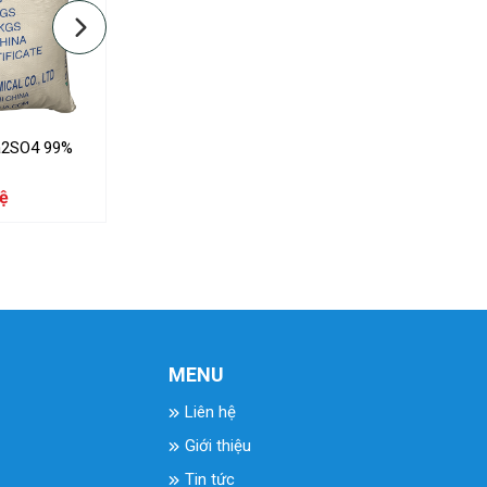
Na2SO4 99%
Xút Vảy Ấn Độ NaOH 99%
Axit Ox
hệ
Liên hệ
MENU
Liên hệ
Giới thiệu
Tin tức