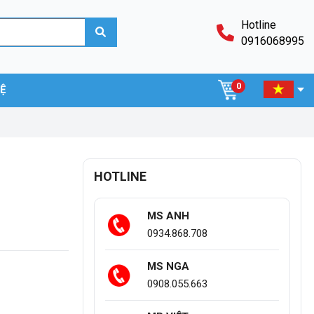
Hotline
0916068995
0
HỆ
HOTLINE
MS ANH
0934.868.708
MS NGA
0908.055.663