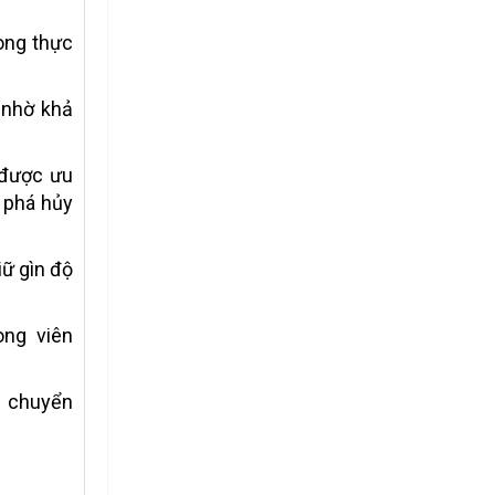
ong thực
 nhờ khả
 được ưu
 phá hủy
ữ gìn độ
ong viên
n chuyển