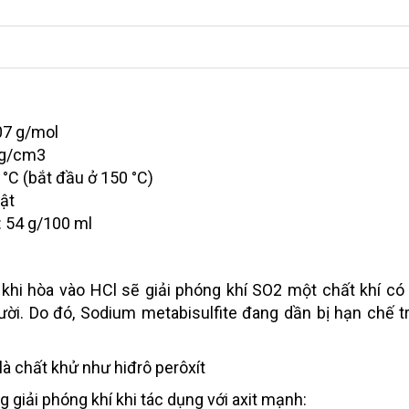
07 g/mol
8 g/cm3
°C (bắt đầu ở 150 °C)
ật
: 54 g/100 ml
 khi hòa vào HCl sẽ giải phóng khí SO2 một chất khí có
ười. Do đó, Sodium metabisulfite đang dần bị hạn chế t
là chất khử như hiđrô perôxít
g giải phóng khí khi tác dụng với axit mạnh: