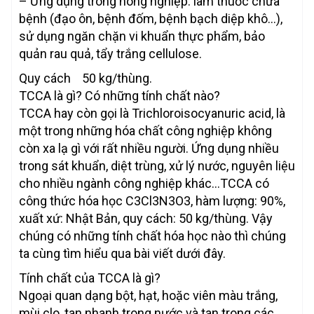
– Ứng dụng trong nông nghiệp: làm thuốc chữa
bệnh (đạo ôn, bệnh đốm, bệnh bạch diệp khô…),
sử dụng ngăn chặn vi khuẩn thực phẩm, bảo
quản rau quả, tẩy trắng cellulose.
Quy cách 50 kg/thùng.
TCCA là gì? Có những tính chất nào?
TCCA hay còn gọi là Trichloroisocyanuric acid, là
một trong những hóa chất công nghiệp không
còn xa lạ gì với rất nhiều người. Ứng dụng nhiều
trong sát khuẩn, diệt trùng, xử lý nước, nguyên liệu
cho nhiều ngành công nghiệp khác…TCCA có
công thức hóa học C3Cl3N3O3, hàm lượng: 90%,
xuất xứ: Nhật Bản, quy cách: 50 kg/thùng. Vậy
chúng có những tính chất hóa học nào thì chúng
ta cùng tìm hiểu qua bài viết dưới đây.
Tính chất của TCCA là gì?
Ngoại quan dạng bột, hạt, hoặc viên màu trắng,
mùi clo, tan nhanh trong nước và tan trong các