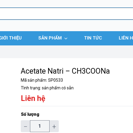
GIỚI THIỆU
SẢN PHẨM
TIN TỨC
LIÊN 
Acetate Natri – CH3COONa
Mã sản phẩm:
SP0533
Tình trạng:
sản phẩm có sẵn
Liên hệ
Số lượng
−
+