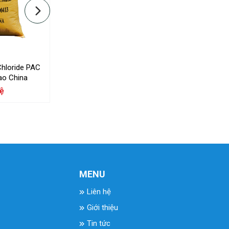
Chloride PAC
Canxi Hydroxit – Ca(OH)2
Calcium 
ao China
hệ
Liên hệ
MENU
Liên hệ
Giới thiệu
Tin tức