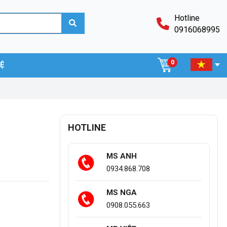
Hotline
0916068995
0
HỆ
HOTLINE
MS ANH
0934.868.708
MS NGA
0908.055.663