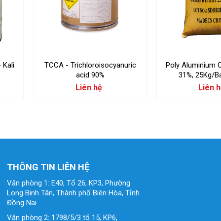
Kali
TCCA - Trichloroisocyanuric
Poly Aluminium 
acid 90%
31%, 25Kg/B
Liên hệ
Liên 
THÔNG TIN LIÊN HỆ
Văn phòng 1: E40, Tổ 26, KP3, Phường
Long Binh Tân, Thành phố Biên Hòa, Tỉnh
Đồng Nai
Văn phòng 2: 1798/5/3 tổ 15, KP6,