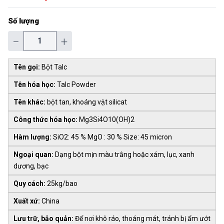
Số lượng
−
+
Tên gọi:
Bột Talc
Tên hóa học:
Talc Powder
Tên khác:
bột tan, khoáng vật silicat
Công thức hóa học:
Mg3Si4O10(OH)2
Hàm lượng:
SiO2: 45 % MgO : 30 % Size: 45 micron
Ngoại quan:
Dạng bột mịn màu trắng hoặc xám, lục, xanh
dương, bạc
Quy cách:
25kg/bao
Xuất xứ:
China
Lưu trữ, bảo quản:
Để nơi khô ráo, thoáng mát, tránh bị ẩm ướt