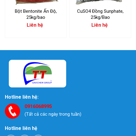
Bột Bentonite Ấn Độ,
CuSO4 Đồng Sunphate,
25kg/bao
25kg/Bao
Liên hệ
Liên hệ
Hotline liên hệ:
0916068995
(Tất cả các ngày trong tuần)
Hotline liên hệ