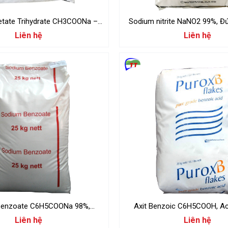
tate Trihydrate CH3COONa –
Sodium nitrite NaNO2 99%, Đ
25kg/Bao
Liên hệ
Liên hệ
benzoate C6H5COONa 98%,
Axit B
25kg/Bao
Liên hệ
Liên hệ