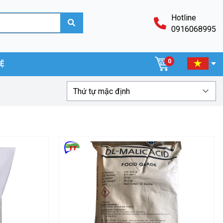
Hotline
0916068995
0
HỆ