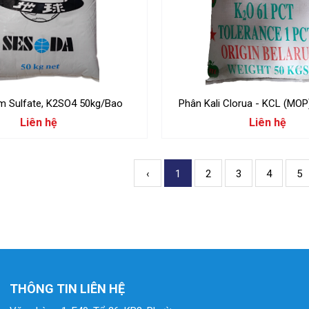
m Sulfate, K2SO4 50kg/Bao
Phân Kali Clorua - KCL (MOP
Liên hệ
Liên hệ
‹
1
2
3
4
5
THÔNG TIN LIÊN HỆ