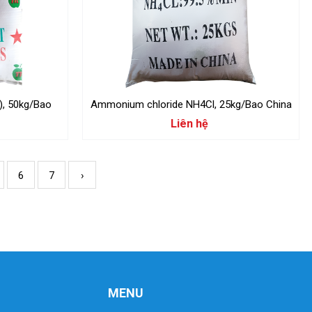
), 50kg/Bao
Ammonium chloride NH4Cl, 25kg/Bao China
Liên hệ
6
7
›
MENU