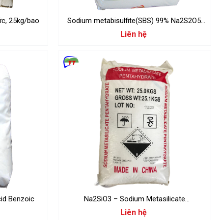
ức, 25kg/bao
Sodium metabisulfite(SBS) 99% Na2S2O5,
25kg/Bao
Liên hệ
enzoic C6H5COOH, Acid Benzoic
Na2SiO3 – Sodium Metasilicate
Pentahydrate
Liên hệ